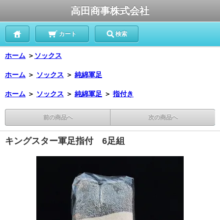
高田商事株式会社
カート
検索
ホーム
＞
ソックス
ホーム
＞
ソックス
＞
純綿軍足
ホーム
＞
ソックス
＞
純綿軍足
＞
指付き
前の商品へ
次の商品へ
キングスター軍足指付 6足組