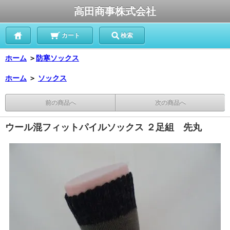
高田商事株式会社
カート
検索
ホーム
＞
防寒ソックス
ホーム
＞
ソックス
前の商品へ
次の商品へ
ウール混フィットパイルソックス ２足組 先丸