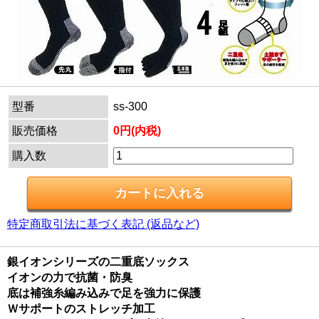
型番
ss-300
販売価格
0円(内税)
購入数
特定商取引法に基づく表記 (返品など)
銀イオンシリーズの二重底ソックス
イオンの力で抗菌・防臭
底は補強糸編み込みで足を強力に保護
Ｗサポートのストレッチ加工