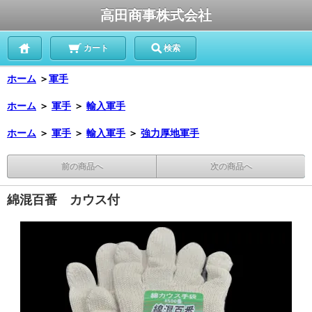
高田商事株式会社
カート
検索
ホーム
＞
軍手
ホーム
＞
軍手
＞
輸入軍手
ホーム
＞
軍手
＞
輸入軍手
＞
強力厚地軍手
前の商品へ
次の商品へ
綿混百番 カウス付