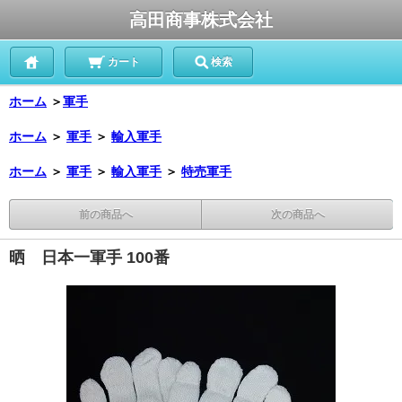
高田商事株式会社
カート
検索
ホーム
＞
軍手
ホーム
＞
軍手
＞
輸入軍手
ホーム
＞
軍手
＞
輸入軍手
＞
特売軍手
前の商品へ
次の商品へ
晒 日本一軍手 100番