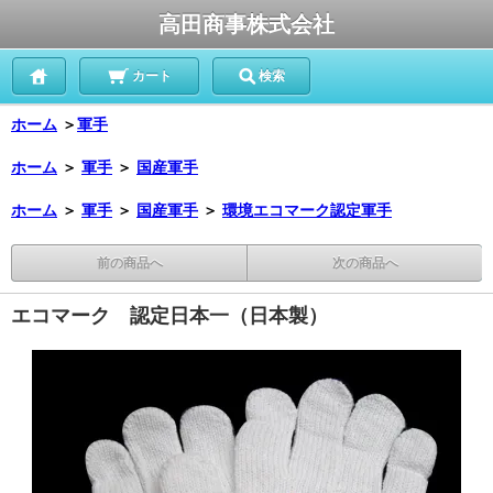
高田商事株式会社
カート
検索
ホーム
＞
軍手
ホーム
＞
軍手
＞
国産軍手
ホーム
＞
軍手
＞
国産軍手
＞
環境エコマーク認定軍手
前の商品へ
次の商品へ
エコマーク 認定日本一（日本製）